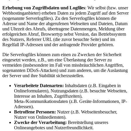
Erhebung von Zugriffsdaten und Logfiles
: Wir selbst (bzw. unser
Webhostinganbieter) erheben Daten zu jedem Zugriff auf den Server
(sogenannte Serverlogfiles). Zu den Serverlogfiles können die
Adresse und Name der abgerufenen Webseiten und Dateien, Datum
und Uhrzeit des Abrufs, übertragene Datenmengen, Meldung über
erfolgreichen Abruf, Browsertyp nebst Version, das Betriebssystem
des Nutzers, Referrer URL (die zuvor besuchte Seite) und im
Regelfall IP-Adressen und der anfragende Provider gehören.
Die Serverlogfiles können zum einen zu Zwecken der Sicherheit
eingesetzt werden, z.B., um eine Überlastung der Server zu
vermeiden (insbesondere im Fall von missbräuchlichen Angriffen,
sogenannten DDoS-Attacken) und zum anderen, um die Auslastung
der Server und ihre Stabilität sicherzustellen.
Verarbeitete Datenarten:
Inhaltsdaten (z.B. Eingaben in
Onlineformularen), Nutzungsdaten (z.B. besuchte Webseiten,
Interesse an Inhalten, Zugriffszeiten),
Meta-/Kommunikationsdaten (z.B. Geräte-Informationen, IP-
Adressen).
Betroffene Personen:
Nutzer (z.B. Webseitenbesucher,
Nutzer von Onlinediensten).
Zwecke der Verarbeitung:
Bereitstellung unseres
Onlineangebotes und Nutzerfreundlichkeit.