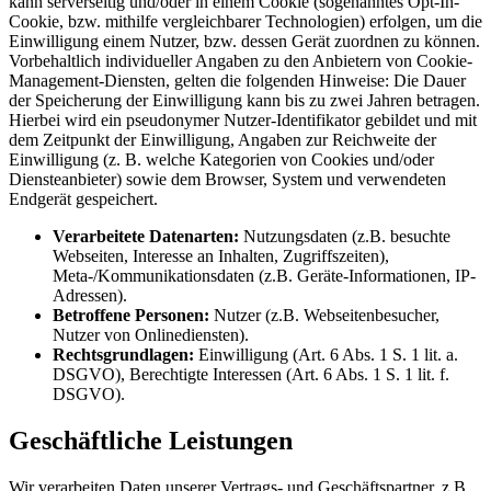
kann serverseitig und/oder in einem Cookie (sogenanntes Opt-In-
Cookie, bzw. mithilfe vergleichbarer Technologien) erfolgen, um die
Einwilligung einem Nutzer, bzw. dessen Gerät zuordnen zu können.
Vorbehaltlich individueller Angaben zu den Anbietern von Cookie-
Management-Diensten, gelten die folgenden Hinweise: Die Dauer
der Speicherung der Einwilligung kann bis zu zwei Jahren betragen.
Hierbei wird ein pseudonymer Nutzer-Identifikator gebildet und mit
dem Zeitpunkt der Einwilligung, Angaben zur Reichweite der
Einwilligung (z. B. welche Kategorien von Cookies und/oder
Diensteanbieter) sowie dem Browser, System und verwendeten
Endgerät gespeichert.
Verarbeitete Datenarten:
Nutzungsdaten (z.B. besuchte
Webseiten, Interesse an Inhalten, Zugriffszeiten),
Meta-/Kommunikationsdaten (z.B. Geräte-Informationen, IP-
Adressen).
Betroffene Personen:
Nutzer (z.B. Webseitenbesucher,
Nutzer von Onlinediensten).
Rechtsgrundlagen:
Einwilligung (Art. 6 Abs. 1 S. 1 lit. a.
DSGVO), Berechtigte Interessen (Art. 6 Abs. 1 S. 1 lit. f.
DSGVO).
Geschäftliche Leistungen
Wir verarbeiten Daten unserer Vertrags- und Geschäftspartner, z.B.