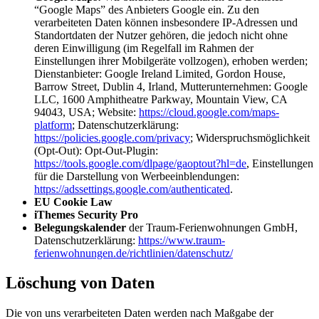
“Google Maps” des Anbieters Google ein. Zu den
verarbeiteten Daten können insbesondere IP-Adressen und
Standortdaten der Nutzer gehören, die jedoch nicht ohne
deren Einwilligung (im Regelfall im Rahmen der
Einstellungen ihrer Mobilgeräte vollzogen), erhoben werden;
Dienstanbieter: Google Ireland Limited, Gordon House,
Barrow Street, Dublin 4, Irland, Mutterunternehmen: Google
LLC, 1600 Amphitheatre Parkway, Mountain View, CA
94043, USA; Website:
https://cloud.google.com/maps-
platform
; Datenschutzerklärung:
https://policies.google.com/privacy
; Widerspruchsmöglichkeit
(Opt-Out): Opt-Out-Plugin:
https://tools.google.com/dlpage/gaoptout?hl=de
, Einstellungen
für die Darstellung von Werbeeinblendungen:
https://adssettings.google.com/authenticated
.
EU Cookie Law
iThemes Security Pro
Belegungskalender
der Traum-Ferienwohnungen GmbH,
Datenschutzerklärung:
https://www.traum-
ferienwohnungen.de/richtlinien/datenschutz/
Löschung von Daten
Die von uns verarbeiteten Daten werden nach Maßgabe der