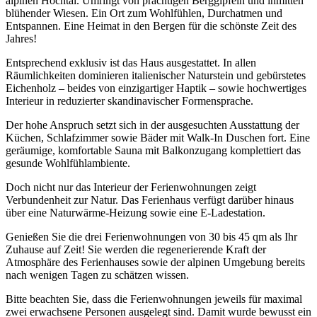
alpinen Hochtal. Umringt von prächtigen Berggipfeln und inmitten
blühender Wiesen. Ein Ort zum Wohlfühlen, Durchatmen und
Entspannen. Eine Heimat in den Bergen für die schönste Zeit des
Jahres!
Entsprechend exklusiv ist das Haus ausgestattet. In allen
Räumlichkeiten dominieren italienischer Naturstein und gebürstetes
Eichenholz – beides von einzigartiger Haptik – sowie hochwertiges
Interieur in reduzierter skandinavischer Formensprache.
Der hohe Anspruch setzt sich in der ausgesuchten Ausstattung der
Küchen, Schlafzimmer sowie Bäder mit Walk-In Duschen fort. Eine
geräumige, komfortable Sauna mit Balkonzugang komplettiert das
gesunde Wohlfühlambiente.
Doch nicht nur das Interieur der Ferienwohnungen zeigt
Verbundenheit zur Natur. Das Ferienhaus verfügt darüber hinaus
über eine Naturwärme-Heizung sowie eine E-Ladestation.
Genießen Sie die drei Ferienwohnungen von 30 bis 45 qm als Ihr
Zuhause auf Zeit! Sie werden die regenerierende Kraft der
Atmosphäre des Ferienhauses sowie der alpinen Umgebung bereits
nach wenigen Tagen zu schätzen wissen.
Bitte beachten Sie, dass die Ferienwohnungen jeweils für maximal
zwei erwachsene Personen ausgelegt sind. Damit wurde bewusst ein